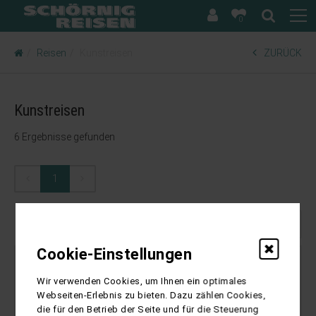
0
Reisen
Kunstreisen
ZURÜCK
Kunstreisen
6 Ergebnisse gefunden
1
Cookie-Einstellungen
Wir verwenden Cookies, um Ihnen ein optimales
Webseiten-Erlebnis zu bieten. Dazu zählen Cookies,
die für den Betrieb der Seite und für die Steuerung