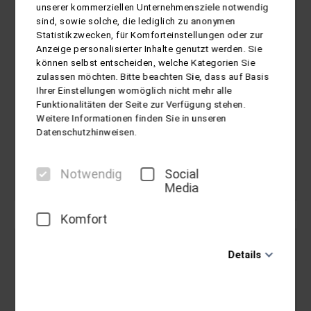
unserer kommerziellen Unternehmensziele notwendig
sind, sowie solche, die lediglich zu anonymen
125,00 €
1 Tag ab
Statistikzwecken, für Komforteinstellungen oder zur
Anzeige personalisierter Inhalte genutzt werden. Sie
Preis pro Person
können selbst entscheiden, welche Kategorien Sie
DEUTSCHLAND
zulassen möchten. Bitte beachten Sie, dass auf Basis
Ihrer Einstellungen womöglich nicht mehr alle
Paula Modersohn-Becker
Funktionalitäten der Seite zur Verfügung stehen.
Weitere Informationen finden Sie in unseren
Künstlerkolonie Worpswede & Fischerhude
Datenschutzhinweisen.
Nächster Termin:
16.09. (Tagesfahrt)
Notwendig
Social
ZUM ANGEBOT
Media
Komfort
Details
Notwendig
Diese Cookies sind für den Betrieb der Seite
unbedingt notwendig und ermöglichen beispielsweise